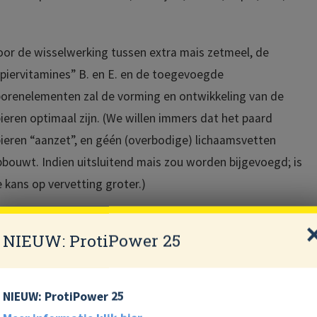
or de wisselwerking tussen extra mais zetmeel, de
piervitamines” B. en E. en de toegevoegde
orenelementen zal de vorming en ontwikkeling van de
ieren optimaal zijn. (We willen immers dat het paard
ieren “aanzet”, en géén (overbodige) lichaamsvetten
bouwt. Indien uitsluitend mais zou worden bijgevoegd; is
 kans op vervetting groter.)
NIEUW: ProtiPower 25
Hoe kan ik mijn paard dikker krijgen zonder dat hij te fel
wordt?
Hoe belangrijk is eiwit in paardenvoer? Welke paarden
NIEUW: ProtiPower 25
hebben een verhoogd eiwitbehoefte?