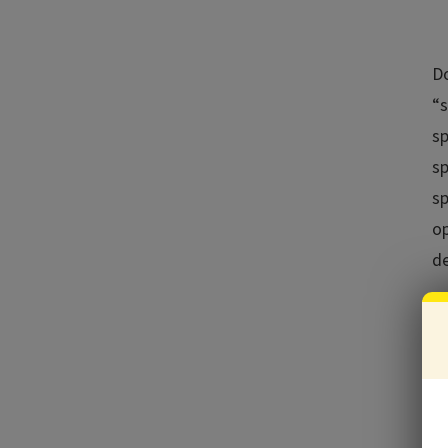
Do
“s
sp
sp
sp
op
de