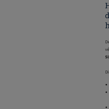
H
d
h
D
vé
S
Di