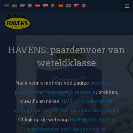
Paardenvoeders
HAVENS: paardenvoer van
wereldklasse
Maak kennis met ons veelzijdige
assortiment
paardenvoer voor sport & recreatie
; brokken,
muesli's en mixen.
HAVENS-producten zijn
verkrijgbaar in meer dan 50 landen wereldwijd
.
Of kijk op de webshop
HAVENS EQUIFORCE
supplementen voor uw sportpaard
.