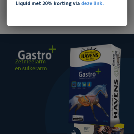
TSCHIO Aachen 22-24 Mei 2026
Liquid met
20% korting
via
deze link.
Zetmeelarm
en suikerarm