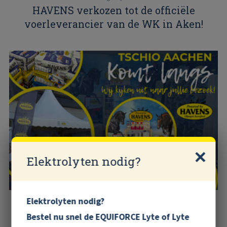
HAVENS verkozen tot de officiële
voerleverancier van de WK in Aken!
Elektrolyten nodig?
Elektrolyten nodig?
donderdag 21 mei 2026
Bestel nu snel de EQUIFORCE Lyte of Lyte