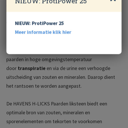
NIEUW: ProtiPower 25
verminderde prestaties.
NIEUW: ProtiPower 25
Vooral bij verstrekking van
véél (mineraalarm)
Meer informatie klik hier
ruwvoer
of rantsoenen met veel kuil of hooi moet
worden gewaakt voor tekorten aan mineralen.
Bovendien hebben met name sportpaarden en
paarden in hoge omgevingstemperatuur
door
transpiratie
en via de urine een verhoogde
uitscheiding van zouten en mineralen. Daarop dient
het rantsoen te worden aangepast.
De HAVENS H-LICKS Paarden liksteen biedt een
optimale bron van zouten, mineralen en
sporenelementen om tekorten te voorkomen