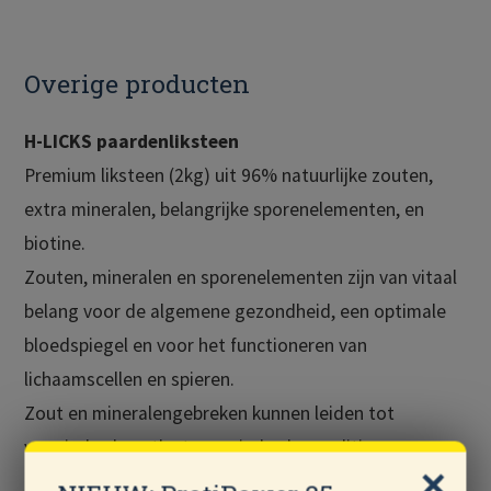
Overige producten
H-LICKS paardenliksteen
Premium liksteen (2kg) uit 96% natuurlijke zouten,
extra mineralen, belangrijke sporenelementen, en
biotine.
Zouten, mineralen en sporenelementen zijn van vitaal
belang voor de algemene gezondheid, een optimale
bloedspiegel en voor het functioneren van
lichaamscellen en spieren.
Zout en mineralengebreken kunnen leiden tot
verminderde eetlust, verminderde conditie,
futloosheid, een doffe en lusteloze huid en