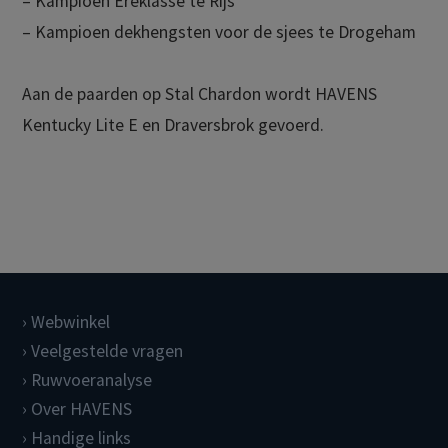
– Kampioen Ereklasse te Rijs
– Kampioen dekhengsten voor de sjees te Drogeham
Aan de paarden op Stal Chardon wordt HAVENS
Kentucky Lite E en Draversbrok gevoerd.
Webwinkel
Veelgestelde vragen
Ruwvoeranalyse
Over HAVENS
Handige links